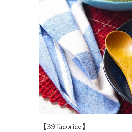
【39Tacorice】